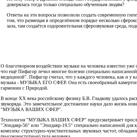
доверялась тогда только специально обученным людям?
Ответы на эти вопросы позволили создать современную г
том, что размещая в определённом порядке несколько сферо
зала, там создаётся оздоровительная сферозвуковая среда, по
О благотворном воздействии музыки на человека известно уже о
что ещё Пифагор лечил многие болезни специально написанной
медициной". Пифагор считал, что у каждого человека, как и у к
музыка - МУЗЫКА ЕГО СФЕР. Она есть своеобразный камертон,
гармонии с Природой.
В конце XX века российскому физику Б.В. Гладкову удалось ра
звукоряда. Это замечательное достижение науки дало жизнь но
"МУЗЫКА ВАШИХ СФЕР".
Технология "МУЗЫКА ВАШИХ СФЕР" предусматривает прослуш
"Эпидавр-56" или "Эпидавр-19.5" специально написанной для к
комплекс структурно-чувствительных звуковых частот, облада
(высокочастотные) тела человека.