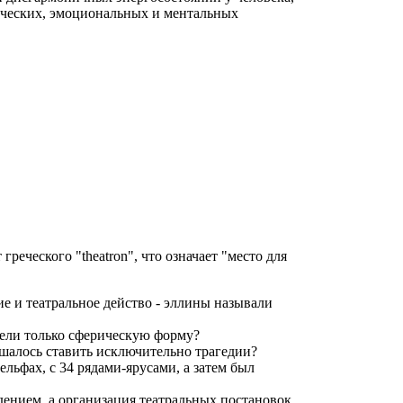
ических, эмоциональных и ментальных
реческого "theatron", что означает "место для
е и театральное действо - эллины называли
ели только сферическую форму?
шалось ставить исключительно трагедии?
ельфах, с 34 рядами-ярусами, а затем был
ением, а организация театральных постановок