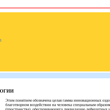
в
ЛОГИИ
Этим понятием обозначена целая гамма инновационных оздо
благотворном воздействии на человека специальным образом
(пространства), обеспечивающего ликвидацию дефицитных и