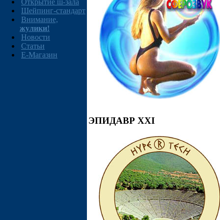
Открытие ш-зала
Шейпинг-стандарт
Внимание,
жулики!
Новости
Статьи
E-Магазин
ЭПИДАВР XXI