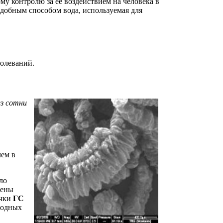
му контролю за её воздействием на человека в
добным способом вода, используемая для
болеваний.
ез сотни
чем в
ло
фены
ички
ГС
родных