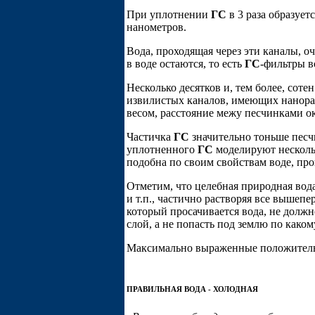
При уплотнении
ГС
в 3 раза образуе
нанометров.
Вода, проходящая через эти каналы, 
в воде остаются, то есть
ГС
-фильтры в
Несколько десятков и, тем более, сот
извилистых каналов, имеющих нанораз
весом, расстояние межу песчинками ок
Частичка
ГС
значительно тоньше пес
уплотненного
ГС
моделируют нескольк
подобна по своим свойствам воде, про
Отметим, что целебная природная вода
и т.п., частично растворяя все вышепе
который просачивается вода, не должн
слой, а не попасть под землю по како
Максимально выраженные положительны
ПРАВИЛЬНАЯ ВОДА - ХОЛОДНАЯ