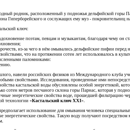
одный родник, расположенный у подножья дельфийской горы Па
на Гиперборейского и сослужащих ему муз - покровительниц на
тальский ключ:
вдохновение поэтам, певцам и музыкантам, благодаря чему он с
охновения;
орочеств, из-за чего в нём омывались дельфийские пифии перед 
ойствами, что на протяжении сотен лет использовалось в куль
исленными паломниками:
ению.
шлого, навели российских физиков из Международного клуба уче
обыми свойствами. Исследования, проведенные ими непосредств
свойства кастальской воды обусловлены особой энергетикой, кот
лько сотен метров песчаного склона горы Парнас, которая у подн
ные энергетические свойства воде, прошедшей фильтрацию чере
ой технологии «
Кастальский ключ XXI
».
редполагает использование для омывания человека специальны
ые энергетические свойства. Такую воду получают посредством
м.