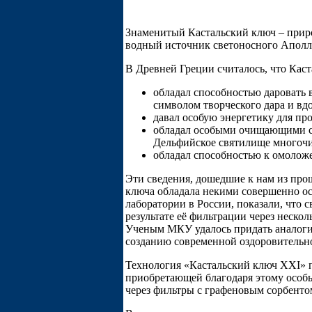
Знаменитый Кастальский ключ – прир
водный источник светоносного Аполло
В Древней Греции считалось, что Кас
обладал способностью даровать 
символом творческого дара и вд
давал особую энергетику для пр
обладал особыми очищающими св
Дельфийское святилище многоч
обладал способностью к омолож
Эти сведения, дошедшие к нам из про
ключа обладала некими совершенно ос
лаборатории в России, показали, что 
результате её фильтрации через неско
Ученым МКУ удалось придать аналогич
созданию современной оздоровительн
Технология «Кастальский ключ XXI» п
приобретающей благодаря этому особ
через фильтры с графеновым сорбенто