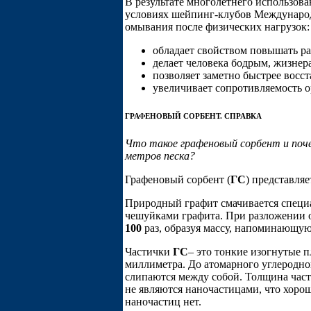
В результате многолетнего использова
условиях шейпинг-клубов Международ
омывания после физических нагрузок:
обладает свойством повышать ра
делает человека бодрым, жизнер
позволяет заметно быстрее восс
увеличивает сопротивляемость о
ГРАФЕНОВЫЙ СОРБЕНТ. СПРАВКА
Что такое графеновый сорбент и поче
метров песка?
Графеновый сорбент (
ГС
) представля
Природный графит смачивается спец
чешуйками графита. При разложении о
100
раз, образуя массу, напоминающую
Частички
ГС
– это тонкие изогнутые 
миллиметра. До атомарного углеродног
слипаются между собой. Толщина час
не являются наночастицами, что хоро
наночастиц нет.