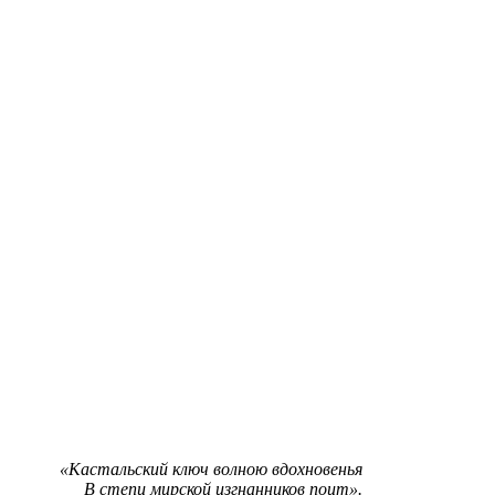
«Кастальский ключ волною вдохновенья
В степи мирской изгнанников поит».