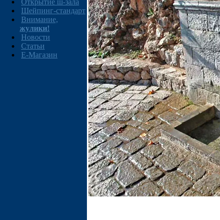
Открытие ш-зала
Шейпинг-стандарт
Внимание,
жулики!
Новости
Статьи
E-Магазин