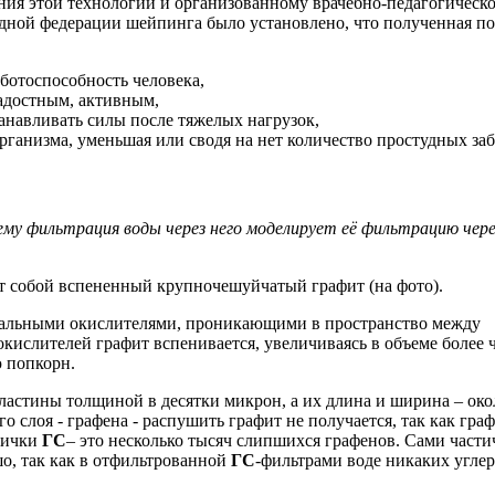
ния этой технологии и организованному врачебно-педагогическо
ной федерации шейпинга было установлено, что полученная по
ботоспособность человека,
адостным, активным,
танавливать силы после тяжелых нагрузок,
рганизма, уменьшая или сводя на нет количество простудных за
му фильтрация воды через него моделирует её фильтрацию чер
ет собой вспененный крупночешуйчатый графит (на фото).
иальными окислителями, проникающими в пространство между
кислителей графит вспенивается, увеличиваясь в объеме более 
 попкорн.
пластины толщиной в десятки микрон, а их длина и ширина – око
о слоя - графена - распушить графит не получается, так как гра
тички
ГС
– это несколько тысяч слипшихся графенов. Сами част
шо, так как в отфильтрованной
ГС
-фильтрами воде никаких угле