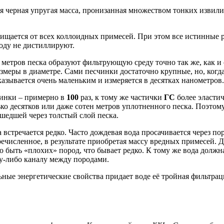
тся черная упругая масса, пронизанная множеством тонких изви
очищается от всех коллоидных примесей. При этом все истинные
оду не дистиллируют.
ен метров песка образуют фильтрующую среду точно так же, как и
меры в диаметре. Сами песчинки достаточно крупные, но, когд
азывается очень маленьким и измеряется в десятках нанометров.
чинки – примерно в
100
раз, к тому же частички
ГС
более эласти
о десятков или даже сотен метров уплотненного песка. Поэтом
шедшей через толстый слой песка.
 встречается редко. Часто дождевая вода просачивается через п
речисленное, в результате приобретая массу вредных примесей. Д
о быть «плохих» пород, что бывает редко. К тому же вода долж
му-либо каналу между породами.
е энергетические свойства придает воде её тройная фильтраци