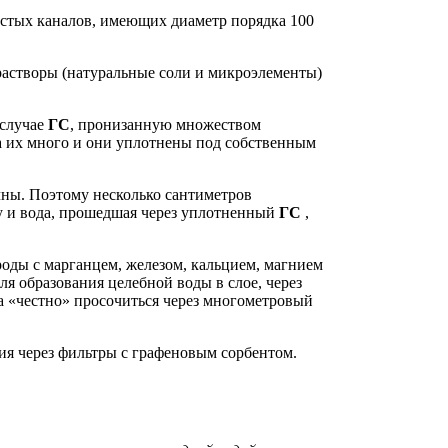
листых каналов, имеющих диаметр порядка 100
 растворы (натуральные соли и микроэлементы)
 случае
ГС
, пронизанную множеством
а их много и они уплотнены под собственным
чны. Поэтому несколько сантиметров
у и вода, прошедшая через уплотненный
ГС
,
ороды с марганцем, железом, кальцием, магнием
ля образования целебной воды в слое, через
на «честно» просочиться через многометровый
я через фильтры c графеновым сорбентом.