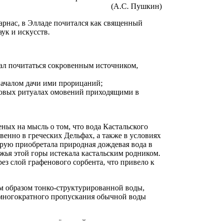
(А.С. Пушкин)
рнас, в Элладе почитался как священный
ук и искусств.
тал почитаться сокровенным источником,
началом дачи ими прорицаний;
товых ритуалах омовений приходящими в
ных на мысль о том, что вода Кастальского
енно в греческих Дельфах, а также в условиях
орую приобретала природная дождевая вода в
ожья этой горы истекала кастальским родником.
з слой графенового сорбента, что привело к
м образом тонко-структурированной воды,
 многократного пропускания обычной воды