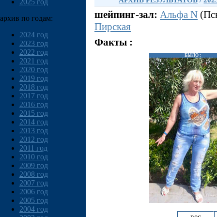
АРХИВ РЕЗУЛЬТАТОВ
/
202
2025 год
шейпинг-зал:
Альфа N
(Пск
архив по годам:
Пирская
2024 год
Факты :
2023 год
2022 год
БЫЛО :
2021 год
2020 год
2019 год
2018 год
2017 год
2016 год
2015 год
2014 год
2013 год
2012 год
2011 год
2010 год
2009 год
2008 год
2007 год
2006 год
2005 год
2004 год
вес