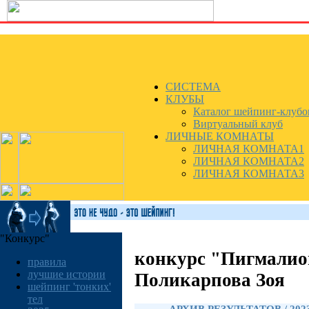
СИСТЕМА
КЛУБЫ
Каталог шейпинг-клубо
Виртуальный клуб
ЛИЧНЫЕ КОМНАТЫ
ЛИЧНАЯ КОМНАТА1
ЛИЧНАЯ КОМНАТА2
ЛИЧНАЯ КОМНАТА3
"Конкурс"
конкурс "Пигмалио
правила
лучшие истории
Поликарпова Зоя
шейпинг 'тонких'
тел