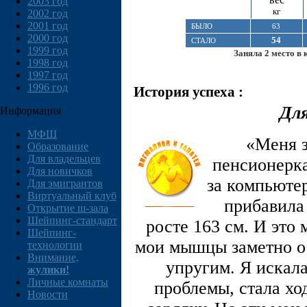
2003 год
кг
2002 год
2001 год
БЫЛО
63
2000 год
54
СТАЛО
1999 год
Заняла 2 место в 
1998 год
1997 год
1996 год
История успеха :
Для
Информация
МФШ
«Меня з
Образование
Для владельцев
пенсионерка
Для новичков
за компьютер
Для эмигрантов
Виртуальный клуб
прибавила 
Открытие ш-зала
Шейпинг-стандарт
росте 163 см. И это 
Шейпинг-
мои мышцы заметно ос
технологии
Внимание,
упругим. Я искал
жулики!
Личные комнаты
проблемы, стала хо
Новости