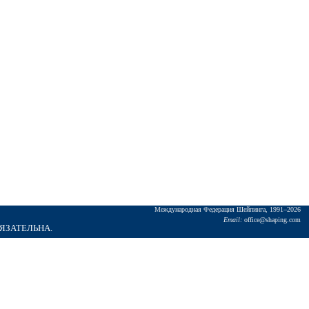
Междунаpодная Федеpация Шейпинга, 1991–2026
Email:
office@shaping.com
БЯЗАТЕЛЬНА.