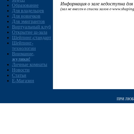
Информация о зале недоступна для 
Образование
(зал не внесен в списки залов e-www.shaping
Для владельцев
Для новичков
Для эмигрантов
Виртуальный клуб
Открытие ш-зала
Шейпинг-стандарт
Шейпинг-
технологии
Внимание,
жулики!
Личные комнаты
Новости
Статьи
E-Магазин
ПРИ ЛЮБО