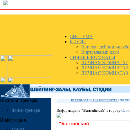
СИСТЕМА
КЛУБЫ
Каталог шейпинг-клубо
Виртуальный клуб
ЛИЧНЫЕ КОМНАТЫ
ЛИЧНАЯ КОМНАТА1
ЛИЧНАЯ КОМНАТА2
ЛИЧНАЯ КОМНАТА3
Шейпинг-тренеры
ВСЕ ГОРОДА
/
САНКТ-ПЕТЕРБУРГ
/ "БАЛТ
поиск тренера
Информация о
"Балтийский"
в городе
Санк
Информация
"Балтийский"
МФШ