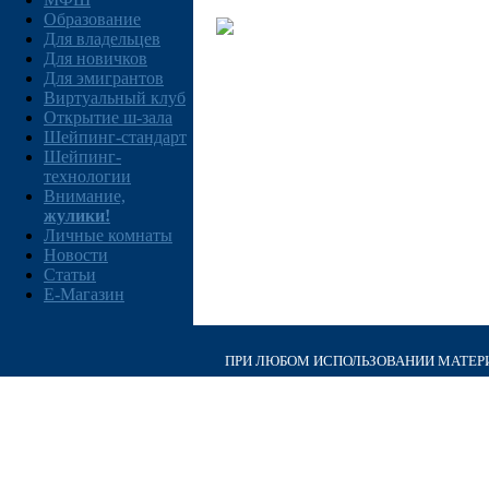
Образование
Для владельцев
Для новичков
Для эмигрантов
Виртуальный клуб
Открытие ш-зала
Шейпинг-стандарт
Шейпинг-
технологии
Внимание,
жулики!
Личные комнаты
Новости
Статьи
E-Магазин
ПРИ ЛЮБОМ ИСПОЛЬЗОВАНИИ МАТЕРИА