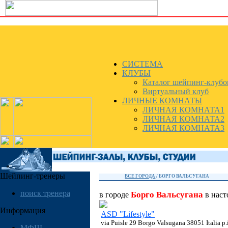
СИСТЕМА
КЛУБЫ
Каталог шейпинг-клубо
Виртуальный клуб
ЛИЧНЫЕ КОМНАТЫ
ЛИЧНАЯ КОМНАТА1
ЛИЧНАЯ КОМНАТА2
ЛИЧНАЯ КОМНАТА3
Шейпинг-тренеры
ВСЕ ГОРОДА
/
БОРГО ВАЛЬСУГАНА
поиск тренера
Борго Вальсугана
в городе
в наст
Информация
ASD "Lifestyle"
via Puisle 29 Borgo Valsugana 38051 Italia 
МФШ