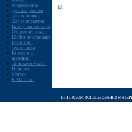
Образование
Для владельцев
Для новичков
Для эмигрантов
Виртуальный клуб
Открытие ш-зала
Шейпинг-стандарт
Шейпинг-
технологии
Внимание,
жулики!
Личные комнаты
Новости
Статьи
E-Магазин
ПРИ ЛЮБОМ ИСПОЛЬЗОВАНИИ МАТЕРИА