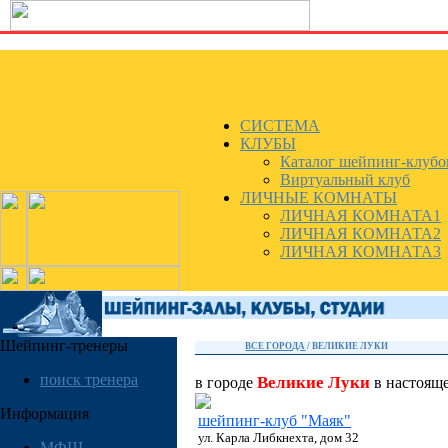
СИСТЕМА
КЛУБЫ
Каталог шейпинг-клубо
Виртуальный клуб
ЛИЧНЫЕ КОМНАТЫ
ЛИЧНАЯ КОМНАТА1
ЛИЧНАЯ КОМНАТА2
ЛИЧНАЯ КОМНАТА3
Шейпинг-тренеры
ВСЕ ГОРОДА
/
ВЕЛИКИЕ ЛУКИ
поиск тренера
Великие Луки
в городе
в настоящ
Информация
шейпинг-клуб "Маяк"
ул. Карла Либкнехта, дом 32
МФШ