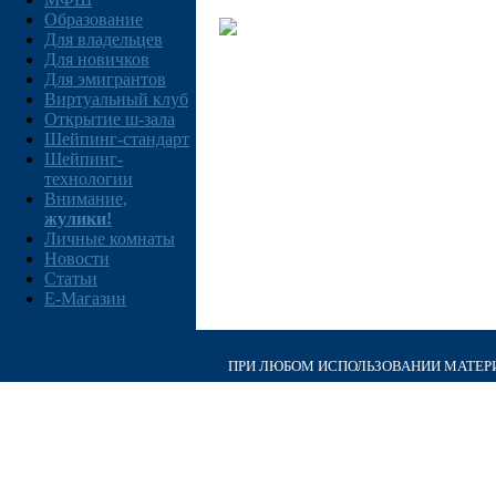
Образование
Для владельцев
Для новичков
Для эмигрантов
Виртуальный клуб
Открытие ш-зала
Шейпинг-стандарт
Шейпинг-
технологии
Внимание,
жулики!
Личные комнаты
Новости
Статьи
E-Магазин
ПРИ ЛЮБОМ ИСПОЛЬЗОВАНИИ МАТЕРИА