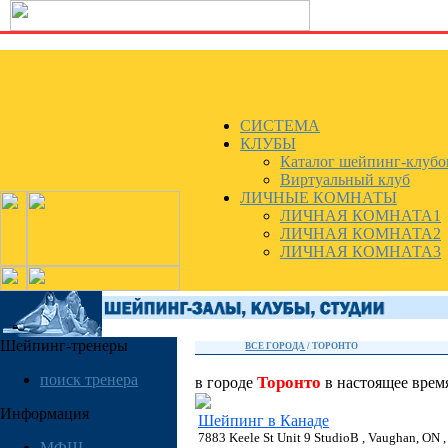
СИСТЕМА
КЛУБЫ
Каталог шейпинг-клубо
Виртуальный клуб
ЛИЧНЫЕ КОМНАТЫ
ЛИЧНАЯ КОМНАТА1
ЛИЧНАЯ КОМНАТА2
ЛИЧНАЯ КОМНАТА3
Шейпинг-тренеры
ВСЕ ГОРОДА
/
ТОРОНТО
поиск тренера
Торонто
в городе
в настоящее вре
Информация
Шейпинг в Канаде
7883 Keele St Unit 9 StudioB , Vaughan, ON 
МФШ