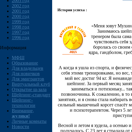
2003 год
2002 год
История успеха :
2001 год
2000 год
1999 год
«Меня зовут Мухина
1998 год
Занимаюсь шейпи
1997 год
тренером была сама
1996 год
чувствовать себя 
боролась со своим 
Информация
ядра, гандболом, гре
МФШ
Образование
А когда я ушла из спорта, и физичес
Для владельцев
себя этими тренировками, но вес, 
Для новичков
мой вес достиг 94 кг. Я ненавид
Для эмигрантов
шейпинг. За первый месяц занят
Виртуальный клуб
заниматься и потихоньку... т
Открытие ш-зала
позвоночника. К сожалению, в то 
Шейпинг-стандарт
занятиях, и я снова стала набирать
Шейпинг-
сильный мышечный корсет спасёт ме
технологии
и психотерапевтом. Через 5 ле
Внимание,
приступи
жулики!
Личные комнаты
Весной и летом я худела, а осенью и
Новости
получалось. С 23 лет я страдала о