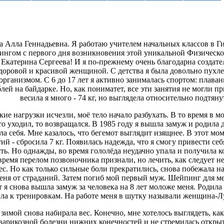
 Алла Геннадьевна. Я работаю учителем начальных классов в Г
нгом с первого дня возникновения этой уникальной Физическ
 Екатерина Сергеева! И я по-прежнему очень благодарна создат
здоровой и красивой женщиной. С детства я была довольно пухл
организмом. С 6 до 17 лет я активно занималась спортом: плава
блей на байдарке. Но, как пониматет, все эти занятия не могли п
весила я много - 74 кг, но выглядела относительно подтяну
кие нагрузки исчезли, моё тело начало разбухать. В то время в м
то уходил, то возвращался. В 1985 году я вышла замуж и родила 
ела себя. Мне казалось, что бегемот выглядит изящнее. В этот м
ий - сбросила 7 кг. Появилась надежда, что я смогу привести се
аять. Но однажды, во время гололёда неудачно упала и получила
время перелом позвоночника признали, но лечить, как следует н
 вес. Но как только сильные боли прекратились, снова побежала н
ня от страданий. Затем погиб мой первый муж. Шейпинг для ме
т я снова вышла замуж за человека на 8 лет моложе меня. Родила
ла к тренировкам. На работе меня в шутку называли женщина-Л
 зимой снова набирала вес. Конечно, мне хотелось выглядеть, ка
т варикозной болезни нижних конечностей и не стремилась открыт