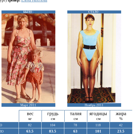
ург)
тренер:
Елена Ряполова
БЫЛО :
СТАЛО :
Март 2011
Ноябрь 2011
вес
грудь
талия
ягодицы
жира
кг
см
см
см
%
О
82
104
78
118
42
63.5
83.5
63
101
23.5
ЛО