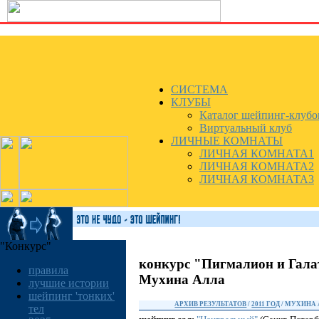
СИСТЕМА
КЛУБЫ
Каталог шейпинг-клубо
Виртуальный клуб
ЛИЧНЫЕ КОМНАТЫ
ЛИЧНАЯ КОМНАТА1
ЛИЧНАЯ КОМНАТА2
ЛИЧНАЯ КОМНАТА3
"Конкурс"
конкурс "Пигмалион и Гала
правила
Мухина Алла
лучшие истории
шейпинг 'тонких'
АРХИВ РЕЗУЛЬТАТОВ
/
2011 ГОД
/ МУХИНА
тел