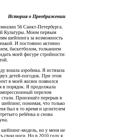
История о Преображении
имназии 56 Санкт-Петербурга.
ой Культуры. Моим первым
елям шейпинга за возможность
енькой. И постоянно активно
нием, баскетболом, толканием
ридать моей фигуре стройности:
той.
оду вошла аэробика. Я истязала
двух детей-погодок. При этом
омент в моей жизни появился
бя в порядок. Я продолжала
 компрессионный перелом
е стали. Произошёл перерыв в
а шейпинг, понимая, что только
ня был в то время и целителем
 третьего ребёнка и снова
уна.
к шейпинг-модель, но у меня не
ь свои ноги. Но в 2010 году я