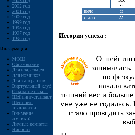
2003 год
кг
2002 год
2001 год
БЫЛО
63
2000 год
55
СТАЛО
1999 год
1998 год
1997 год
История успеха :
1996 год
Информация
О шейпинге
МФШ
Образование
занималась, 
Для владельцев
по физкул
Для новичков
Для эмигрантов
начала ка
Виртуальный клуб
Открытие ш-зала
лишний вес и больше
Шейпинг-стандарт
мне уже не годилась.
Шейпинг-
технологии
стало проводить за
Внимание,
жулики!
выб
Личные комнаты
Новости