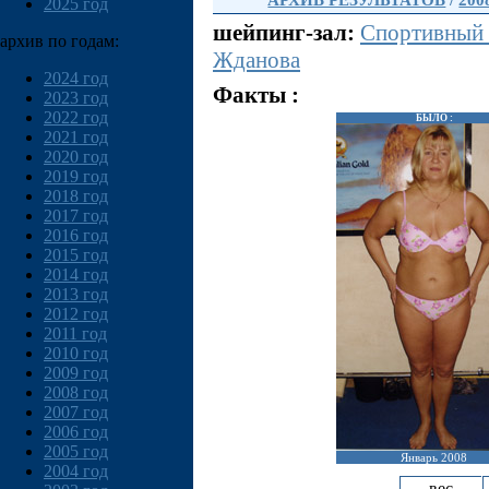
АРХИВ РЕЗУЛЬТАТОВ
/
200
2025 год
шейпинг-зал:
Спортивный
архив по годам:
Жданова
2024 год
Факты :
2023 год
2022 год
БЫЛО :
2021 год
2020 год
2019 год
2018 год
2017 год
2016 год
2015 год
2014 год
2013 год
2012 год
2011 год
2010 год
2009 год
2008 год
2007 год
2006 год
2005 год
Январь 2008
2004 год
вес