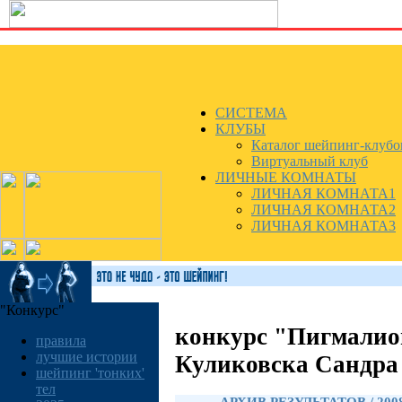
СИСТЕМА
КЛУБЫ
Каталог шейпинг-клубо
Виртуальный клуб
ЛИЧНЫЕ КОМНАТЫ
ЛИЧНАЯ КОМНАТА1
ЛИЧНАЯ КОМНАТА2
ЛИЧНАЯ КОМНАТА3
"Конкурс"
конкурс "Пигмалио
правила
лучшие истории
Куликовска Сандра
шейпинг 'тонких'
тел