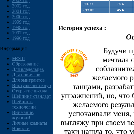
2003 год
БЫЛО
56.6
2002 год
45.6
СТАЛО
2001 год
2000 год
1999 год
История успеха :
1998 год
1997 год
Ос
1996 год
Информация
Будучи п
мечтала 
МФШ
Образование
соблазните
Для владельцев
Для новичков
желаемого р
Для эмигрантов
танцами, разраба
Виртуальный клуб
Открытие ш-зала
упражнений, но, что 
Шейпинг-стандарт
Шейпинг-
желаемого результ
технологии
успокаивали меня, 
Внимание,
жулики!
выгляжу при своем ве
Личные комнаты
Новости
таки нашла то, что м