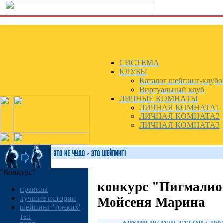
СИСТЕМА
КЛУБЫ
Каталог шейпинг-клубо
Виртуальный клуб
ЛИЧНЫЕ КОМНАТЫ
ЛИЧНАЯ КОМНАТА1
ЛИЧНАЯ КОМНАТА2
ЛИЧНАЯ КОМНАТА3
"Конкурс"
конкурс "Пигмалио
правила
лучшие истории
Мойсеня Марина
шейпинг 'тонких'
тел