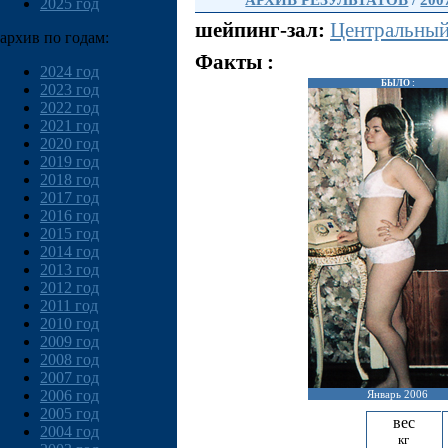
АРХИВ РЕЗУЛЬТАТОВ
/
200
2025 год
шейпинг-зал:
Центральны
архив по годам:
Факты :
2024 год
БЫЛО :
2023 год
2022 год
2021 год
2020 год
2019 год
2018 год
2017 год
2016 год
2015 год
2014 год
2013 год
2012 год
2011 год
2010 год
2009 год
2008 год
2007 год
2006 год
Январь 2006
2005 год
вес
2004 год
кг