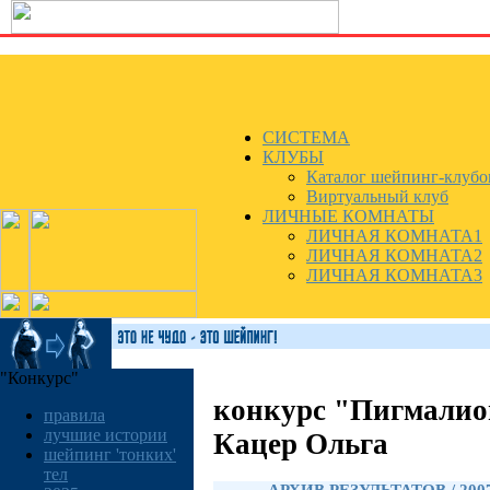
СИСТЕМА
КЛУБЫ
Каталог шейпинг-клубо
Виртуальный клуб
ЛИЧНЫЕ КОМНАТЫ
ЛИЧНАЯ КОМНАТА1
ЛИЧНАЯ КОМНАТА2
ЛИЧНАЯ КОМНАТА3
"Конкурс"
конкурс "Пигмалио
правила
лучшие истории
Кацер Ольга
шейпинг 'тонких'
тел