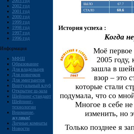
2003 год
БЫЛО
67.7
2002 год
60.6
СТАЛО
2001 год
2000 год
1999 год
История успеха :
1998 год
1997 год
Когда н
1996 год
Информация
Моё первое
2005 году,
МФШ
Образование
зашла в шейп
Для владельцев
Для новичков
взор – это 
Для эмигрантов
которые стали ст
Виртуальный клуб
Открытие ш-зала
подумала, что со мно
Шейпинг-стандарт
Шейпинг-
Многое в себе не
технологии
изменить, но 
Внимание,
жулики!
Личные комнаты
Только позднее я за
Новости