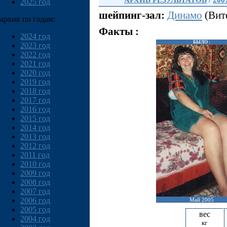
АРХИВ РЕЗУЛЬТАТОВ
/
200
2025 год
шейпинг-зал:
Динамо
(Вите
архив по годам:
Факты :
2024 год
БЫЛО :
2023 год
2022 год
2021 год
2020 год
2019 год
2018 год
2017 год
2016 год
2015 год
2014 год
2013 год
2012 год
2011 год
2010 год
2009 год
2008 год
2007 год
2006 год
Май 2005
2005 год
вес
2004 год
кг