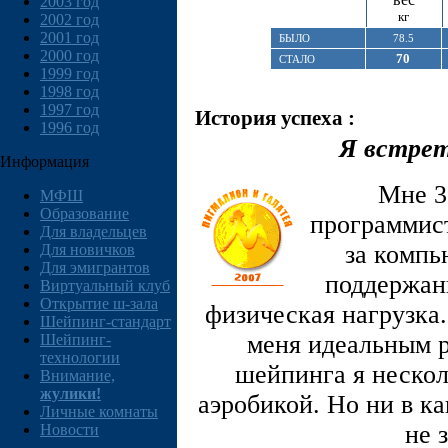
2003 год
кг
2002 год
2001 год
БЫЛО
78.5
2000 год
70
СТАЛО
1999 год
1998 год
1997 год
История успеха :
1996 год
Я встрет
Информация
Мне 3
МФШ
Образование
программист
Для владельцев
за компь
Для новичков
Для эмигрантов
поддержан
Виртуальный клуб
Открытие ш-зала
физическая нагрузка
Шейпинг-стандарт
меня идеальным 
Шейпинг-
технологии
шейпинга я нескол
Внимание,
жулики!
аэробикой. Но ни в ка
Личные комнаты
не 
Новости