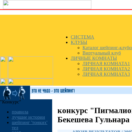
СИСТЕМА
КЛУБЫ
Каталог шейпинг-клубо
Виртуальный клуб
ЛИЧНЫЕ КОМНАТЫ
ЛИЧНАЯ КОМНАТА1
ЛИЧНАЯ КОМНАТА2
ЛИЧНАЯ КОМНАТА3
"Конкурс"
конкурс "Пигмалио
правила
лучшие истории
Бекешева Гульнара
шейпинг 'тонких'
тел