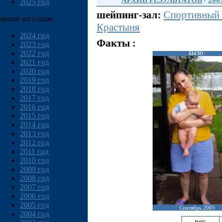
АРХИВ РЕЗУЛЬТАТОВ
/
200
2025 год
шейпинг-зал:
Спортивный
архив по годам:
Крастыня
2024 год
Факты :
2023 год
2022 год
БЫЛО :
2021 год
2020 год
2019 год
2018 год
2017 год
2016 год
2015 год
2014 год
2013 год
2012 год
2011 год
2010 год
2009 год
2008 год
2007 год
2006 год
2005 год
Сентябрь 2005
2004 год
вес