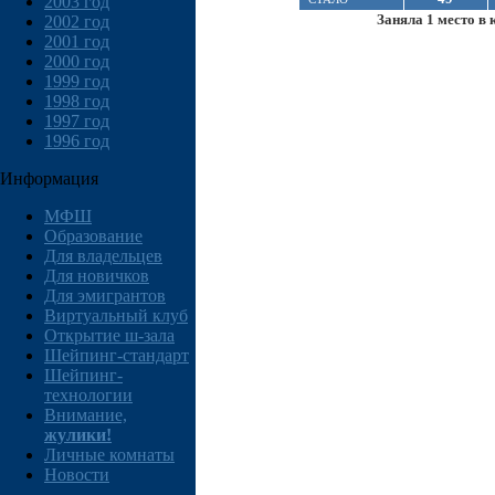
2003 год
Заняла 1 место в 
2002 год
2001 год
2000 год
1999 год
1998 год
1997 год
1996 год
Информация
МФШ
Образование
Для владельцев
Для новичков
Для эмигрантов
Виртуальный клуб
Открытие ш-зала
Шейпинг-стандарт
Шейпинг-
технологии
Внимание,
жулики!
Личные комнаты
Новости