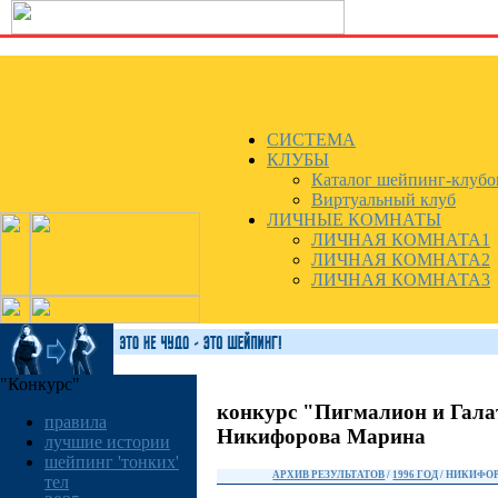
СИСТЕМА
КЛУБЫ
Каталог шейпинг-клубо
Виртуальный клуб
ЛИЧНЫЕ КОМНАТЫ
ЛИЧНАЯ КОМНАТА1
ЛИЧНАЯ КОМНАТА2
ЛИЧНАЯ КОМНАТА3
"Конкурс"
конкурс "Пигмалион и Гала
правила
Никифорова Марина
лучшие истории
шейпинг 'тонких'
АРХИВ РЕЗУЛЬТАТОВ
/
1996 ГОД
/ НИКИФО
тел