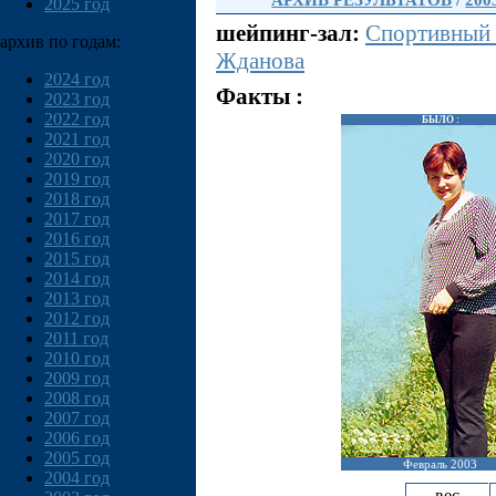
АРХИВ РЕЗУЛЬТАТОВ
/
200
2025 год
шейпинг-зал:
Спортивный
архив по годам:
Жданова
2024 год
Факты :
2023 год
2022 год
БЫЛО :
2021 год
2020 год
2019 год
2018 год
2017 год
2016 год
2015 год
2014 год
2013 год
2012 год
2011 год
2010 год
2009 год
2008 год
2007 год
2006 год
2005 год
Февраль 2003
2004 год
вес