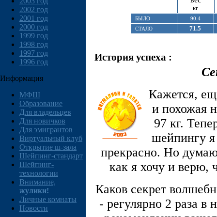
2003 год
кг
2002 год
2001 год
БЫЛО
90.4
2000 год
71.5
СТАЛО
1999 год
1998 год
1997 год
История успеха :
1996 год
Cе
Информация
Кажется, ещ
МФШ
Образование
и похожая н
Для владельцев
97 кг. Тепе
Для новичков
Для эмигрантов
шейпингу я 
Виртуальный клуб
Открытие ш-зала
прекрасно. Но думаю,
Шейпинг-стандарт
как я хочу и верю,
Шейпинг-
технологии
Внимание,
Каков секрет волшебн
жулики!
Личные комнаты
- регулярно 2 раза в
Новости