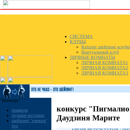
СИСТЕМА
КЛУБЫ
Каталог шейпинг-клубо
Виртуальный клуб
ЛИЧНЫЕ КОМНАТЫ
ЛИЧНАЯ КОМНАТА1
ЛИЧНАЯ КОМНАТА2
ЛИЧНАЯ КОМНАТА3
"Конкурс"
конкурс "Пигмалио
правила
лучшие истории
Даудзиня Марите
шейпинг 'тонких'
тел