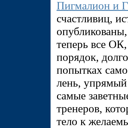
Пигмалион и Г
счастливиц, и
опубликованы, 
теперь всe ОК,
порядок, долг
попытках само
лень, упрямый 
самые заветны
тренеров, кот
тело к желаемы