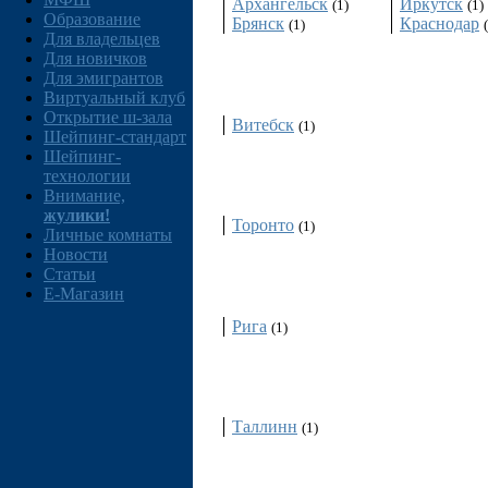
Архангельск
Иркутск
(1)
(1)
Образование
Брянск
Краснодар
(1)
Для владельцев
Для новичков
Беларусь
Для эмигрантов
Виртуальный клуб
Открытие ш-зала
Витебск
(1)
Шейпинг-стандарт
Шейпинг-
Канада
технологии
Внимание,
жулики!
Торонто
(1)
Личные комнаты
Новости
Статьи
Латвия
E-Магазин
Рига
(1)
Эстония
Таллинн
(1)