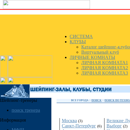
СИСТЕМА
КЛУБЫ
Каталог шейпинг-клубо
Виртуальный клуб
ЛИЧНЫЕ КОМНАТЫ
ЛИЧНАЯ КОМНАТА1
ЛИЧНАЯ КОМНАТА2
ЛИЧНАЯ КОМНАТА3
Шейпинг-тренеры
ВСЕ ГОРОДА ::
ПОИСК
::
ПОИСК ПО ТЕХН
Россия
поиск тренера
Информация
Москва
Великие Л
(3)
Санкт-Петербург
Выборг
(6)
(2)
МФШ