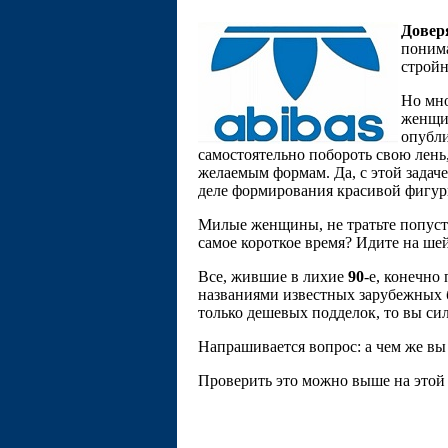
Довер
понима
стройн
Но мно
женщин
опубли
самостоятельно побороть свою лень
желаемым формам. Да, с этой задаче
деле формирования красивой фигуры
Милые женщины, не тратьте попусту
самое короткое время? Идите на ше
Все, жившие в лихие
90
-е, конечно
названиями известных зарубежных 
только дешeвых подделок, то вы сил
Напрашивается вопрос: а чем же вы 
Проверить это можно выше на этой 