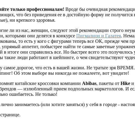
яйте только профессионалам!
Вроде бы очевидная рекомендаци
ющих, что без приведения еe в достойную форму не получится
ые), ни крепкого здоровья.
гие ли из нас, женщин, следуют этой рекомендации строго неук
, которыми они делятся в конкурсе
Пигмалион и Галатея
. Нема
кованы, то есть у кого с фигурами теперь всe ОК, прежде чем п
, упрямый аппетит, побыстрее найти те самые заветные упражне
й в итоге они справились все. Но быстрее всего это получилось 
 такие люди работают в шейпинге, о чeм свидетельствуют чудес
 самое дорогое, что есть в вашей жизни. Не тратьте зря ВРЕМЯ.
йпинг! Об этом выборе вы никогда не пожалеете, вот увидите!
 помнят китайские кроссовки компании
Abibas
, пакеты от
Hike
и 
брендов — излюбленный прием подпольных маркетологов. И если
ьно ошибаетесь. Не только!
лично занимаетесь (или хотите заняться) у себя в городе - на
странице.