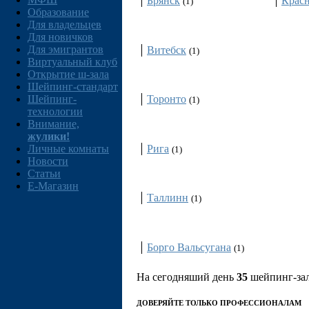
Брянск
Крас
(1)
Образование
Для владельцев
Беларусь
Для новичков
Для эмигрантов
Витебск
(1)
Виртуальный клуб
Открытие ш-зала
Канада
Шейпинг-стандарт
Шейпинг-
Торонто
(1)
технологии
Внимание,
Латвия
жулики!
Рига
Личные комнаты
(1)
Новости
Статьи
Эстония
E-Магазин
Таллинн
(1)
Италия
Борго Вальсугана
(1)
На сегодняший день
35
шейпинг-зал
ДОВЕРЯЙТЕ ТОЛЬКО ПРОФЕССИОНАЛАМ