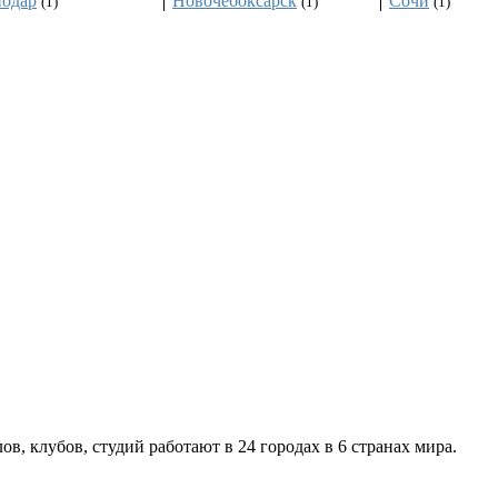
нодар
Новочебоксарск
Сочи
(1)
(1)
(1)
ов, клубов, студий работают в 24 городах в 6 странах мира.