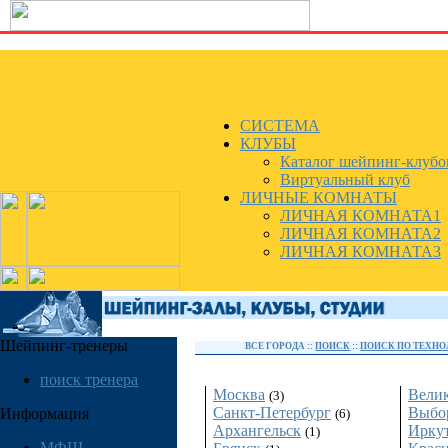
СИСТЕМА
КЛУБЫ
Каталог шейпинг-клубо
Виртуальный клуб
ЛИЧНЫЕ КОМНАТЫ
ЛИЧНАЯ КОМНАТА1
ЛИЧНАЯ КОМНАТА2
ЛИЧНАЯ КОМНАТА3
Шейпинг-тренеры
ВСЕ ГОРОДА ::
ПОИСК
::
ПОИСК ПО ТЕХН
Россия
поиск тренера
Москва
Вели
(3)
Санкт-Петербург
Выбо
Информация
(6)
Архангельск
Ирку
(1)
МФШ