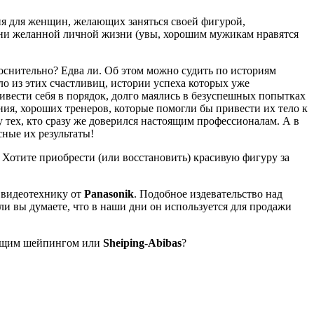
я для женщин, желающих заняться своей фигурой,
 ни желанной личной жизни (увы, хорошим мужикам нравятся
оснительно? Едва ли. Об этом можно судить по историям
ло из этих счастливиц, истории успеха которых уже
ривести себя в порядок, долго маялись в безуспешных попытках
ния, хороших тренеров, которые помогли бы привести их тело к
у тех, кто сразу же доверился настоящим профессионалам. А в
ные их результаты!
 Хотите приобрести (или восстановить) красивую фигуру за
видеотехнику от
Panasonik
. Подобное издевательство над
 вы думаете, что в наши дни он используется для продажи
стоящим шейпингом или
Sheiping-Abibas
?