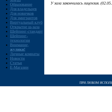
У зала закончилась лицензия. (02.05
Образование
Для владельцев
Для новичков
Для эмигрантов
Виртуальный клуб
Открытие ш-зала
Шейпинг-стандарт
Шейпинг-
технологии
Внимание,
жулики!
Личные комнаты
Новости
Статьи
E-Магазин
ПРИ ЛЮБОМ ИСПОЛЬЗ