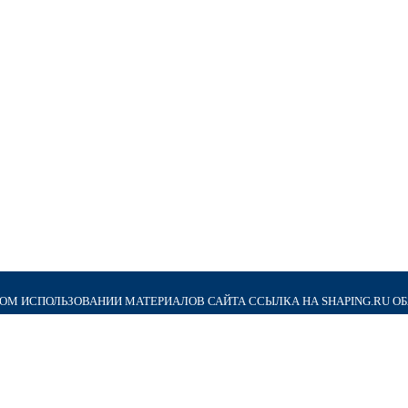
М ИСПОЛЬЗОВАНИИ МАТЕРИАЛОВ САЙТА ССЫЛКА НА SHAPING.RU О