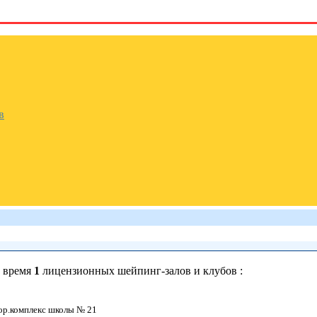
в
е время
1
лицензионных шейпинг-залов и клубов :
дор.комплекс школы № 21