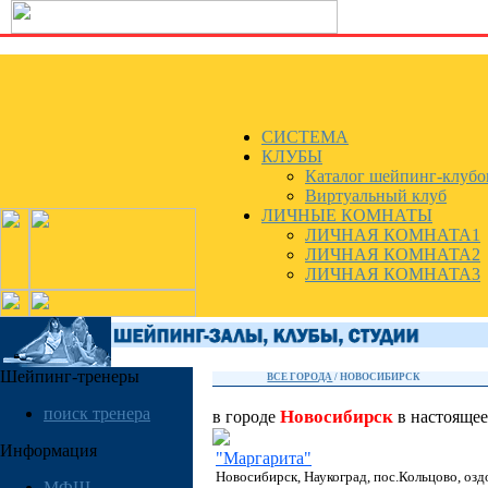
СИСТЕМА
КЛУБЫ
Каталог шейпинг-клубо
Виртуальный клуб
ЛИЧНЫЕ КОМНАТЫ
ЛИЧНАЯ КОМНАТА1
ЛИЧНАЯ КОМНАТА2
ЛИЧНАЯ КОМНАТА3
Шейпинг-тренеры
ВСЕ ГОРОДА
/
НОВОСИБИРСК
поиск тренера
Новосибирск
в городе
в настояще
Информация
"Маргарита"
Новосибирск, Наукоград, пос.Кольцово, оз
МФШ