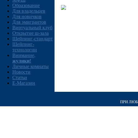
Образование
Для владельцев
Для новичков
Для эмигрантов
Виртуальный клуб
Открытие ш-зала
Шейпинг-стандарт
Шейпинг-
технологии
Внимание,
жулики!
Личные комнаты
Новости
Статьи
E-Магазин
ПРИ ЛЮБО