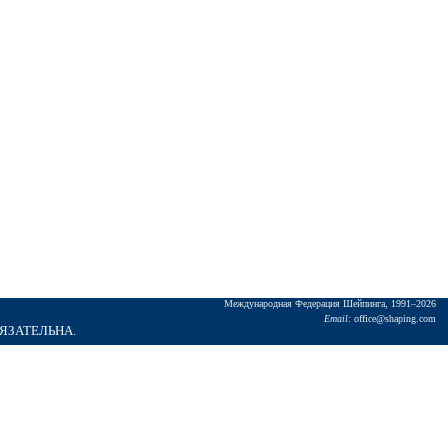
Междунаpодная Федеpация Шейпинга, 1991–2026
Email:
office@shaping.com
БЯЗАТЕЛЬНА.