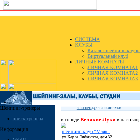
СИСТЕМА
КЛУБЫ
Каталог шейпинг-клубо
Виртуальный клуб
ЛИЧНЫЕ КОМНАТЫ
ЛИЧНАЯ КОМНАТА1
ЛИЧНАЯ КОМНАТА2
ЛИЧНАЯ КОМНАТА3
Шейпинг-тренеры
ВСЕ ГОРОДА
/
ВЕЛИКИЕ ЛУКИ
поиск тренера
Великие Луки
в городе
в настоящ
Информация
шейпинг-клуб "Маяк"
ул. Карла Либкнехта, дом 32
МФШ