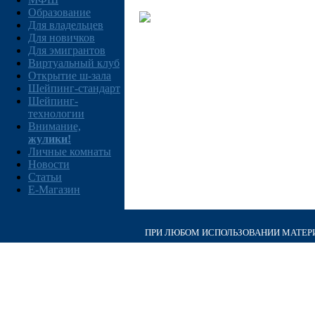
Образование
Для владельцев
Для новичков
Для эмигрантов
Виртуальный клуб
Открытие ш-зала
Шейпинг-стандарт
Шейпинг-
технологии
Внимание,
жулики!
Личные комнаты
Новости
Статьи
E-Магазин
ПРИ ЛЮБОМ ИСПОЛЬЗОВАНИИ МАТЕРИА